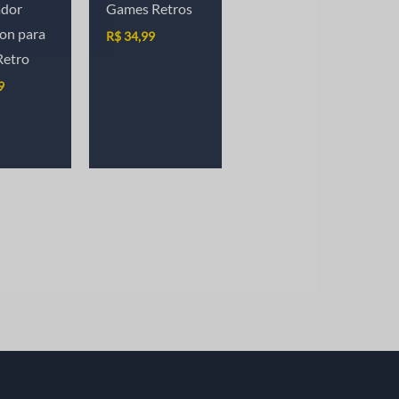
ador
Games Retros
on para
R$
34,99
etro
9