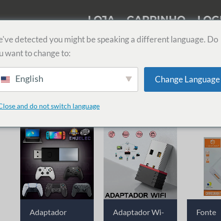
LOJA
CARRINHO
LOG
've detected you might be speaking a different language. Do
u want to change to:
English
Change Language
Close and do not switch language
Adaptador
Adaptador Wi-
Fonte