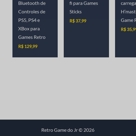
Bluetooth de
fi para Games
carreg
Controles de
Sticks
H’mast
PS5, PS4 e
Game R
R$
37,99
XBox para
R$
35,9
Games Retro
R$
129,99
Retro Game do Jr © 2026