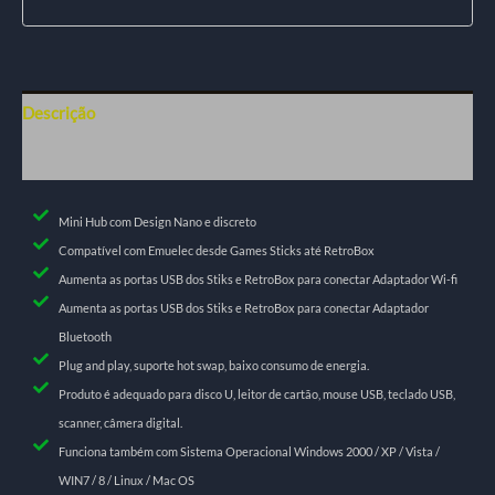
Descrição
Informação adicional
Mini Hub com Design Nano e discreto
Compatível com Emuelec desde Games Sticks até RetroBox
Aumenta as portas USB dos Stiks e RetroBox para conectar Adaptador Wi-fi
Aumenta as portas USB dos Stiks e RetroBox para conectar Adaptador
Bluetooth
Plug and play, suporte hot swap, baixo consumo de energia.
Produto é adequado para disco U, leitor de cartão, mouse USB, teclado USB,
scanner, câmera digital.
Funciona também com Sistema Operacional Windows 2000 / XP / Vista /
WIN7 / 8 / Linux / Mac OS