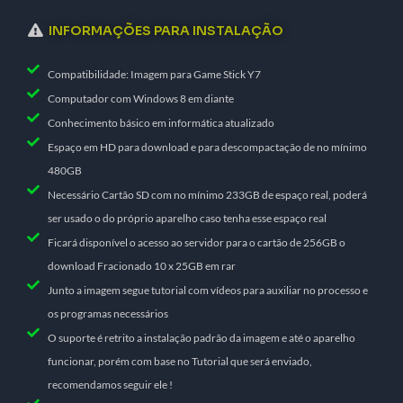
INFORMAÇÕES PARA INSTALAÇÃO
Compatibilidade: Imagem para Game Stick Y7
Computador com Windows 8 em diante
Conhecimento básico em informática atualizado
Espaço em HD para download e para descompactação de no mínimo
480GB
Necessário Cartão SD com no mínimo 233GB de espaço real, poderá
ser usado o do próprio aparelho caso tenha esse espaço real
Ficará disponível o acesso ao servidor para o cartão de 256GB o
download Fracionado 10 x 25GB em rar
Junto a imagem segue tutorial com vídeos para auxiliar no processo e
os programas necessários
O suporte é retrito a instalação padrão da imagem e até o aparelho
funcionar, porém com base no Tutorial que será enviado,
recomendamos seguir ele !