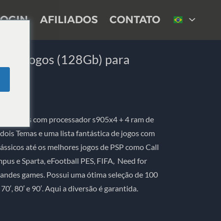
LOGIN
AFILIADOS
CONTATO
com Jogos (128Gb) para
e X4 Plus com processador s905x4 + 4 ram de
dois Temas e uma lista fantástica de jogos com
lássicos até os melhores jogos de PSP como Call
us e Sparta, eFootball PES, FIFA, Need for
randes games. Possui uma ótima seleção de 100
0′, 80′ e 90′. Aqui a diversão é garantida.