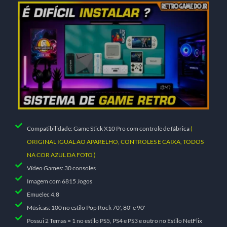
Compatibilidade: Game Stick X10 Pro com controle de fábrica
(
ORIGINAL IGUAL AO APARELHO, CONTROLES E CAIXA, TODOS
NA COR AZUL DA FOTO )
Vídeo Games: 30 consoles
Imagem com 6815 Jogos
Emuelec 4.8
Músicas: 100 no estilo Pop Rock 70', 80' e 90'
Possui 2 Temas = 1 no estilo PS5, PS4 e PS3 e outro no Estilo NetFlix