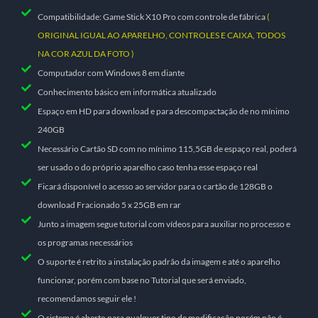
Compatibilidade: Game Stick X10 Pro com controle de fábrica
(
ORIGINAL IGUAL AO APARELHO, CONTROLES E CAIXA, TODOS
NA COR AZUL DA FOTO )
Computador com Windows 8 em diante
Conhecimento básico em informática atualizado
Espaço em HD para download e para descompactação de no mínimo
240GB
Necessário Cartão SD com no mínimo 115,5GB de espaço real, poderá
ser usado o do próprio aparelho caso tenha esse espaço real
Ficará disponível o acesso ao servidor para o cartão de 128GB o
download Fracionado 5 x 25GB em rar
Junto a imagem segue tutorial com vídeos para auxiliar no processo e
os programas necessários
O suporte é retrito a instalação padrão da imagem e até o aparelho
funcionar, porém com base no Tutorial que será enviado,
recomendamos seguir ele !
O sistema é aberto para qualquer tipo de modificação porém não é