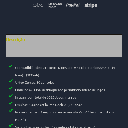
Descrição
Informação adicional
Compatibilidade: para Retro Monster e HK1 Rbox ambos s905x4 (4
Ram) e (100mb)
Vídeo Games: 30 consoles
Emuelec 4.8 Final desbloqueado permitindo adição de Jogos
Imagem com total de 6815 Jogos Inteiros
Músicas: 100 no estilo Pop Rock 70', 80' e 90'​
Possui 2 Temas = 1 inspirado no sistema de PS5/4/3 e outro no Estilo
NetFlix
Vários Jogos em Português, confira a lista logo abaixo!