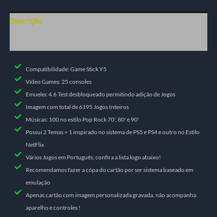
Descrição
Informação adicional
Compatibilidade: Game Stick Y5
Vídeo Games: 25 consoles
Emuelec 4.6 Test desbloqueado permitindo adição de Jogos
Imagem com total de 6195 Jogos Inteiros
Músicas: 100 no estilo Pop Rock 70', 80' e 90'​
Possui 2 Temas = 1 inspirado no sistema de PS5 e PS4 e outro no Estilo
NetFlix
Vários Jogos em Português, confira a lista logo abaixo!
Recomendamos fazer a cópa do cartão por ser sistema baseado em
emulação
Apenas cartão com imagem personalizada gravada, não acompanha
aparelho e controles !​