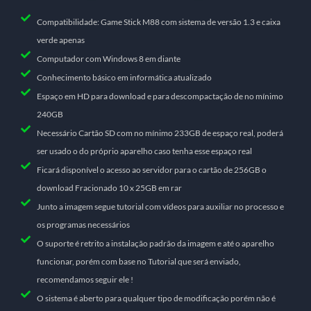
Compatibilidade: Game Stick M88 com sistema de versão 1.3 e caixa
verde apenas​
Computador com Windows 8 em diante
Conhecimento básico em informática atualizado
Espaço em HD para download e para descompactação de no mínimo
240GB
Necessário Cartão SD com no mínimo 233GB de espaço real, poderá
ser usado o do próprio aparelho caso tenha esse espaço real
Ficará disponível o acesso ao servidor para o cartão de 256GB o
download Fracionado 10 x 25GB em rar
Junto a imagem segue tutorial com vídeos para auxiliar no processo e
os programas necessários
O suporte é retrito a instalação padrão da imagem e até o aparelho
funcionar, porém com base no Tutorial que será enviado,
recomendamos seguir ele !
O sistema é aberto para qualquer tipo de modificação porém não é