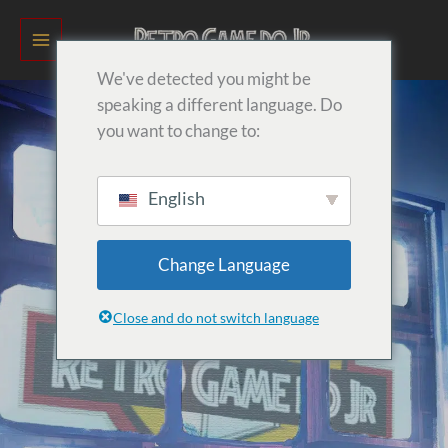
Ir
para
o
We've detected you might be
conteúdo
speaking a different language. Do
you want to change to:
English
Change Language
Close and do not switch language