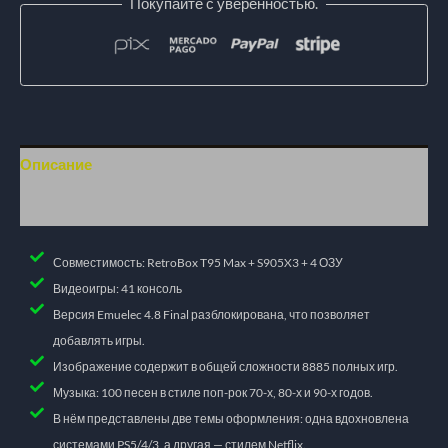
Покупайте с уверенностью.
Описание
Дополнительная информация
Совместимость: RetroBox T95 Max + S905X3 + 4 ОЗУ
Видеоигры: 41 консоль
Версия Emuelec 4.8 Final разблокирована, что позволяет
добавлять игры.
Изображение содержит в общей сложности 8885 полных игр.
Музыка: 100 песен в стиле поп-рок 70-х, 80-х и 90-х годов.
В нём представлены две темы оформления: одна вдохновлена
системами PS5/4/3, а другая — стилем Netflix.