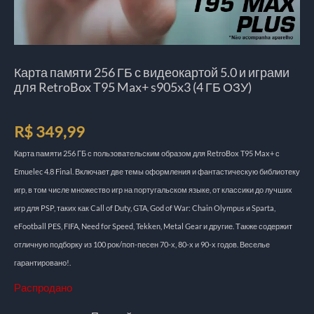
Карта памяти 256 ГБ с видеокартой 5.0 и играми
для RetroBox T95 Max+ s905x3 (4 ГБ ОЗУ)
R$
349,99
Карта памяти 256 ГБ с пользовательским образом для RetroBox T95 Max+ с
Emuelec 4.8 Final. Включает две темы оформления и фантастическую библиотеку
игр, в том числе множество игр на португальском языке, от классики до лучших
игр для PSP, таких как Call of Duty, GTA, God of War: Chain Olympus и Sparta,
eFootball PES, FIFA, Need for Speed, Tekken, Metal Gear и другие. Также содержит
отличную подборку из 100 рок/поп-песен 70-х, 80-х и 90-х годов. Веселье
гарантировано!.
Распродано