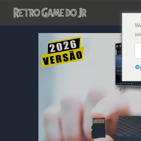
コ
ン
テ
We
ン
yo
ツ
へ
ス
キ
ッ
プ