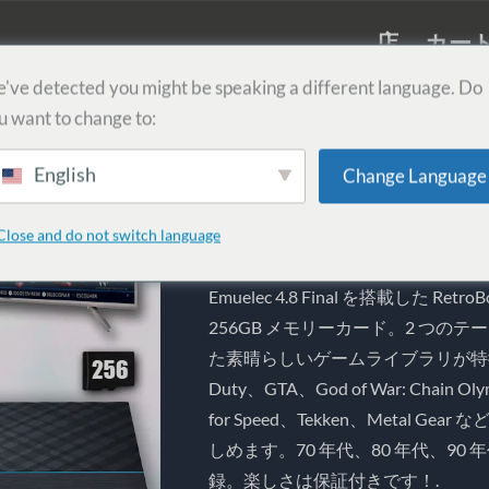
店
カー
've detected you might be speaking a different language. Do
u want to change to:
RetroBox T95 Max+ s
メモリーカード、5.0
English
Change Language
同梱
Close and do not switch language
R$
349,99
Emuelec 4.8 Final を搭載した R
256GB メモリーカード。2 つ
た素晴らしいゲームライブラリが特徴で
Duty、GTA、God of War: Chain Oly
for Speed、Tekken、Metal 
しめます。70 年代、80 年代、90
録。楽しさは保証付きです！.