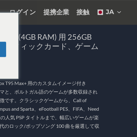
JA
ト
ログイン
提携企業
接触
905x3 (4GB RAM) 用 256GB
 グラフィックカード、ゲーム
etroBox T95 Max+ 用のカスタムイメージ付き
のテーマと、ポルトガル語のゲームが多数収録され
す。クラシックゲームから、Call of
mpus and Sparta、eFootball PES、FIFA、Need
Gear などの人気 PSP タイトルまで、幅広いゲームが楽
 年代のロック/ポップソング 100 曲を厳選して収