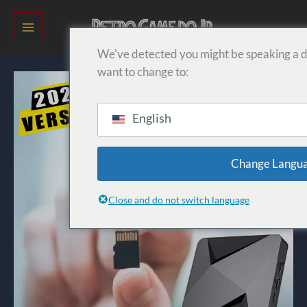
सामग्री
पर
जाएं
We've detected you might be speaking a d
want to change to:
English
Change Langu
Close and do not switch language